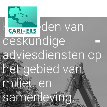
Het bieden van
deskundige
adviesdiensten op
het gebied van
milieu en
samenleving.